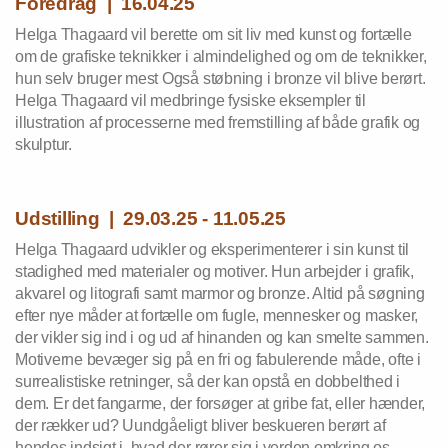
Foredrag | 16.04.25
Helga Thagaard vil berette om sit liv med kunst og fortælle
om de grafiske teknikker i almindelighed og om de teknikker,
hun selv bruger mest Også støbning i bronze vil blive berørt.
Helga Thagaard vil medbringe fysiske eksempler til
illustration af processerne med fremstilling af både grafik og
skulptur.
Udstilling | 29.03.25 - 11.05.25
Helga Thagaard udvikler og eksperimenterer i sin kunst til
stadighed med materialer og motiver. Hun arbejder i grafik,
akvarel og litografi samt marmor og bronze. Altid på søgning
efter nye måder at fortælle om fugle, mennesker og masker,
der vikler sig ind i og ud af hinanden og kan smelte sammen.
Motiverne bevæger sig på en fri og fabulerende måde, ofte i
surrealistiske retninger, så der kan opstå en dobbelthed i
dem. Er det fangarme, der forsøger at gribe fat, eller hænder,
der rækker ud? Uundgåeligt bliver beskueren berørt af
hendes indsigt i, hvad der rører sig i verden omkring os,