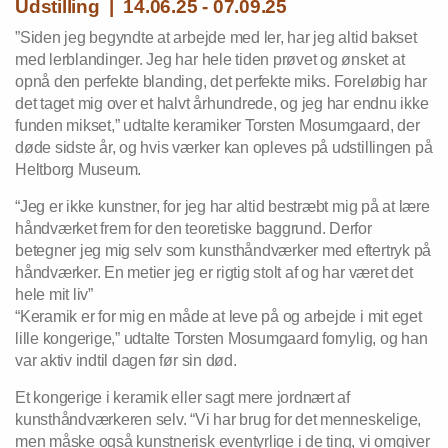
Udstilling | 14.06.25 - 07.09.25
”Siden jeg begyndte at arbejde med ler, har jeg altid bakset
med lerblandinger. Jeg har hele tiden prøvet og ønsket at
opnå den perfekte blanding, det perfekte miks. Foreløbig har
det taget mig over et halvt århundrede, og jeg har endnu ikke
funden mikset,” udtalte keramiker Torsten Mosumgaard, der
døde sidste år, og hvis værker kan opleves på udstillingen på
Heltborg Museum.
“Jeg er ikke kunstner, for jeg har altid bestræbt mig på at lære
håndværket frem for den teoretiske baggrund. Derfor
betegner jeg mig selv som kunsthåndværker med eftertryk på
håndværker. En metier jeg er rigtig stolt af og har været det
hele mit liv”
“Keramik er for mig en måde at leve på og arbejde i mit eget
lille kongerige,” udtalte Torsten Mosumgaard fornylig, og han
var aktiv indtil dagen før sin død.
Et kongerige i keramik eller sagt mere jordnært af
kunsthåndværkeren selv. “Vi har brug for det menneskelige,
men måske også kunstnerisk eventyrlige i de ting, vi omgiver