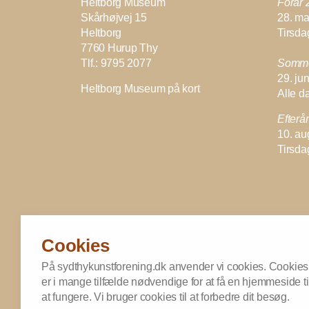
Heltborg Museum
Forår 
Skårhøjvej 15
28. mar
Heltborg
Tirsda
7760 Hurup Thy
Tlf.: 9795 2077
Somme
29. jun
Heltborg Museum på kort
Alle d
Efterå
10. au
Tirsda
Cookies
© 2026
På sydthykunstforening.dk anvender vi cookies. Cookies
er i mange tilfælde nødvendige for at få en hjemmeside ti
at fungere. Vi bruger cookies til at forbedre dit besøg.