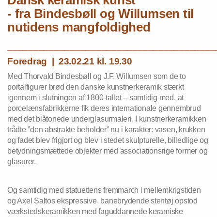
- fra Bindesbøll og Willumsen til
nutidens mangfoldighed
________________________________________
Foredrag | 23.02.21 kl. 19.30
Med Thorvald Bindesbøll og J.F. Willumsen som de to
portalfigurer brød den danske kunstnerkeramik stærkt
igennem i slutningen af 1800-tallet – samtidig med, at
porcelænsfabrikkerne fik deres internationale gennembrud
med det blåtonede underglasurmaleri. I kunstnerkeramikken
trådte ”den abstrakte beholder” nu i karakter: vasen, krukken
og fadet blev frigjort og blev i stedet skulpturelle, billedlige og
betydningsmættede objekter med associationsrige former og
glasurer.
Og samtidig med statuettens fremmarch i mellemkrigstiden
og Axel Saltos ekspressive, banebrydende stentøj opstod
værkstedskeramikken med faguddannede keramiske